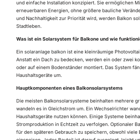
und einfache Installation konzipiert. Sie ermöglichen
erneuerbaren Energien, ohne größere bauliche Veränd
und Nachhaltigkeit zur Priorität wird, werden Balkon s
Stadtleben.
Was ist ein Solarsystem für Balkone und wie funktioni
Ein
solaranlage balkon
ist eine kleinräumige Photovoltai
Anstatt ein Dach zu bedecken, werden ein oder zwei k
oder auf einem Bodenständer montiert. Das System fäng
Haushaltsgeräte um.
Hauptkomponenten eines Balkonsolarsystems
Die meisten Balkonsolarsysteme beinhalten mehrere g
wandeln es in Gleichstrom um. Ein Wechselrichter wan
Haushaltsgeräte nutzen können. Einige Systeme beinha
Stromproduktion in Echtzeit zu verfolgen. Optionaler B
für den späteren Gebrauch zu speichern, obwohl viele 
einspeisen. Jedes Bauteil ist darauf ausgelegt, leicht