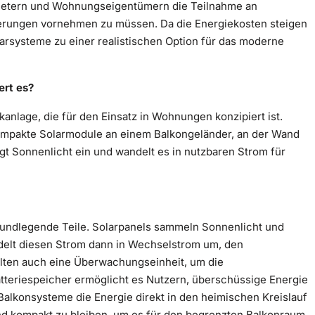
 Mietern und Wohnungseigentümern die Teilnahme an
erungen vornehmen zu müssen. Da die Energiekosten steigen
olarsysteme zu einer realistischen Option für das moderne
ert es?
kanlage, die für den Einsatz in Wohnungen konzipiert ist.
ompakte Solarmodule an einem Balkongeländer, an der Wand
t Sonnenlicht ein und wandelt es in nutzbaren Strom für
rundlegende Teile. Solarpanels sammeln Sonnenlicht und
delt diesen Strom dann in Wechselstrom um, den
lten auch eine Überwachungseinheit, um die
atteriespeicher ermöglicht es Nutzern, überschüssige Energie
Balkonsysteme die Energie direkt in den heimischen Kreislauf
 und kompakt zu bleiben, um es für den begrenzten Balkonraum