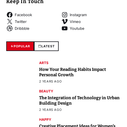
Keep In Touch
Facebook
Instagram
Twitter
Vimeo
Dribbble
Youtube
POPULAR
LATEST
ARTS
How Your Reading Habits Impact
Personal Growth
2 YEARS AGO
BEAUTY
The Integration of Technology in Urban
Building Design
2 YEARS AGO
HAPPY
Creative Placement Ideas for Women’s