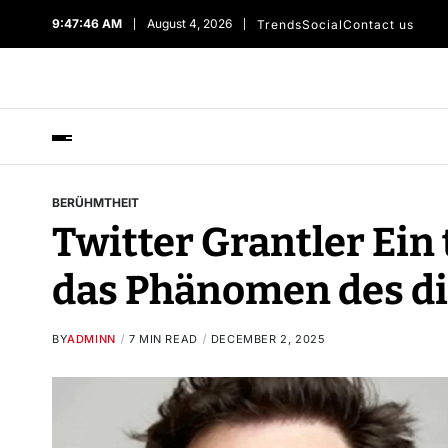
9:47:47 AM
August 4, 2026
Trends
Social
Contact us
BERÜHMTHEIT
Twitter Grantler Ein 
das Phänomen des di
BY
ADMINN
7 MIN READ
DECEMBER 2, 2025