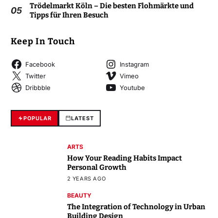
Trödelmarkt Köln – Die besten Flohmärkte und
05
Tipps für Ihren Besuch
Keep In Touch
Facebook
Instagram
Twitter
Vimeo
Dribbble
Youtube
POPULAR
LATEST
ARTS
How Your Reading Habits Impact
Personal Growth
2 YEARS AGO
BEAUTY
The Integration of Technology in Urban
Building Design