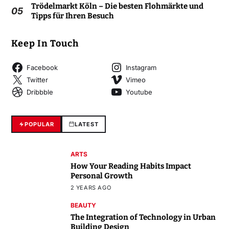
Trödelmarkt Köln – Die besten Flohmärkte und
05
Tipps für Ihren Besuch
Keep In Touch
Facebook
Instagram
Twitter
Vimeo
Dribbble
Youtube
POPULAR
LATEST
ARTS
How Your Reading Habits Impact
Personal Growth
2 YEARS AGO
BEAUTY
The Integration of Technology in Urban
Building Design