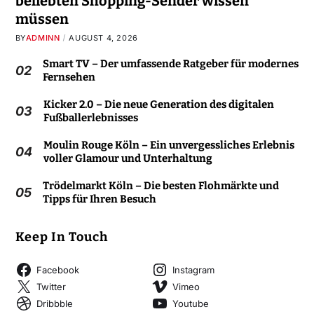
beliebten Shopping-Sender wissen
müssen
BY
ADMINN
AUGUST 4, 2026
Smart TV – Der umfassende Ratgeber für modernes
02
Fernsehen
Kicker 2.0 – Die neue Generation des digitalen
03
Fußballerlebnisses
Moulin Rouge Köln – Ein unvergessliches Erlebnis
04
voller Glamour und Unterhaltung
Trödelmarkt Köln – Die besten Flohmärkte und
05
Tipps für Ihren Besuch
Keep In Touch
Facebook
Instagram
Twitter
Vimeo
Dribbble
Youtube