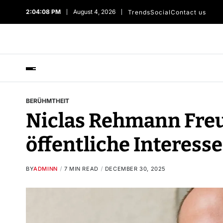
2:04:09 PM
August 4, 2026
Trends
Social
Contact us
BERÜHMTHEIT
Niclas Rehmann Fre
öffentliche Interess
BY
ADMINN
7 MIN READ
DECEMBER 30, 2025