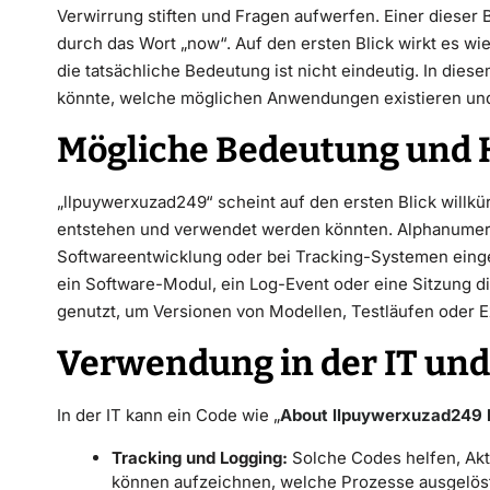
Verwirrung stiften und Fragen aufwerfen. Einer dieser B
durch das Wort „now“. Auf den ersten Blick wirkt es wi
die tatsächliche Bedeutung ist nicht eindeutig. In dies
könnte, welche möglichen Anwendungen existieren und
Mögliche Bedeutung und 
„llpuywerxuzad249“ scheint auf den ersten Blick willkür
entstehen und verwendet werden könnten. Alphanumeris
Softwareentwicklung oder bei Tracking-Systemen einge
ein Software-Modul, ein Log-Event oder eine Sitzung d
genutzt, um Versionen von Modellen, Testläufen oder Ex
Verwendung in der IT und
In der IT kann ein Code wie „
About llpuywerxuzad249
Tracking und Logging:
Solche Codes helfen, Akt
können aufzeichnen, welche Prozesse ausgelös