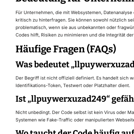
Für Unternehmen, die mit Websystemen, Datenanalyse od
kritisch zu hinterfragen. Sie können sowohl nützlich se
problematisch, wenn sie aus unbekannten oder fragwü
Codes hilft, Risiken zu minimieren und die Integrität de
Häufige Fragen (FAQs)
Was bedeutet „llpuywerxuza
Der Begriff ist nicht offiziell definiert. Es handelt si
Identifikations-Token, Testwert oder Platzhalter dient.
Ist „llpuywerxuzad249“ gefäh
Nicht unbedingt. Der Code selbst ist kein Virus oder Ma
Systemen wie Fake-Traffic oder manipulierten Webseit
Wo taucht der Code häufig au