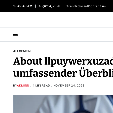
10:42:41 AM
August 4, 2026
Trends
Social
Contact us
ALLGEMEIN
About llpuywerxuza
umfassender Überbl
BY
ADMINN
4 MIN READ
NOVEMBER 24, 2025